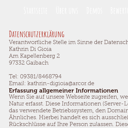
Startseite
Über uns
Demos
Bewer
Datenschutzerklärung
Verantwortliche Stelle im Sinne der Datensch
Kathrin Di Gioia
Am Kapellenberg 2
97332 Gaibach
Tel: 09381/8468794
Email: kathrin-digioia@arcor.de
Erfassung allgemeiner Informationen
Wenn Sie auf unsere Webseite zugreifen, w
Natur erfasst. Diese Informationen (Server-L
das verwendete Betriebssystem, den Domain
Ähnliches. Hierbei handelt es sich ausschli
Rückschlüsse auf Ihre Person zulassen. Die